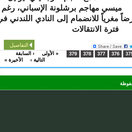
ميسي مهاجم برشلونة الإسباني، رغم
مغرياً للانضمام إلى النادي اللندني في
فترة الانتقالات
التفاصيل
« الأولى
‹ السابقة
…
379
378
377
376
التالية ›
الأخيرة »
…
ظة