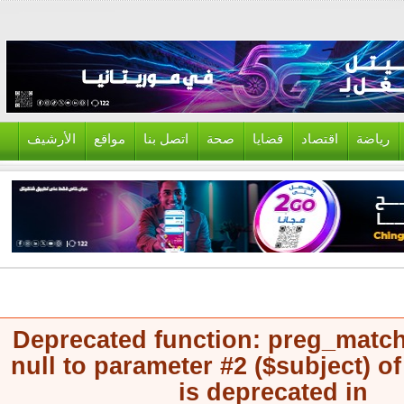
ياضة
اقتصاد
قضايا
صحة
اتصل بنا
مواقع
الأرشيف
Deprecated function
: preg_mat
null to parameter #2 ($subject) 
is deprecated in