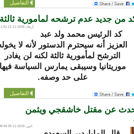
التفاصيل
 من جديد عدم ترشحه لمأمورية ثالثة
أربعاء, 2018-11-21 11:51
كد الرئيس محمد ولد عبد
العزيز أنه سيحترم الدستور لأنه لا يخوله
الترشح لمأمورية ثالثة لكنه لن يغادر
موريتانيا وسيبقى يمارس السياسة فيها
على حد وصفه.
التفاصيل
حدث عن مقتل خاشقجي ويثمن
اثنين, 2018-11-05 08:44
قال الملياردير السعودي،