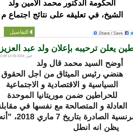
الحكومة الدكتور محمد الأمين ولد
الشيخ، في تعليقه على نتائج اجتماع م
التفاصيل
يعلن ترحيبه بإعلان ولد عبد العزيز
اثنين, 2018-03-12 22:09
أوضح السيد محمد قال ولد
هنضي رئيس الميثاق من اجل الحقوق
السياسية و الاقتصادية و الاجتماعية
للحراطين ضمن موريتانيا الموحدة
لعادلة و المتصالحة مع نفسها في مقابلة
مع جريدة القلم الفرنسية الصادرة بتاريخ 7 ماري 2018، "أنه
يظن انه انطل