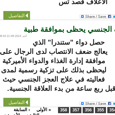
الأعلاف قصد تس
التفاصيل
الجنسي يحظى بموافقة طبية
أحد, 2014-09-21 08:43
حصل دواء "ستندرا" الذي
يعالج ضعف الانتصاب لدى الرجال على
موافقة إدارة الغذاء والدواء الأميركية
ليحظى بذلك على تزكية رسمية لمدى
فعاليته في علاج العجز الجنسي حيث
ل ربع ساعة من بدء العلاقة الجنسية.
التفاصيل
« الأولى
‹ السابقة
…
358
357
356
355