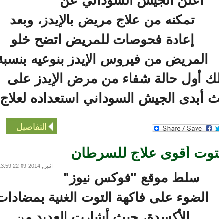
أعلن الجيش السوداني عن
تمكنه من علاج مريض بالإيدز، وبعد
إعادة فحوصات للمريض اتضح خلو
المريض من فيروس الإيدز بنوعيه بنسبة
لك أول حالة شفاء من مرض الإيدز على
أبدى الجيش السوداني استعداده لعلاج
التفاصيل
وت أقوى علاج للسرطان
اثنين, 2014-09-22 13:59
سلط موقع "فوكس نيوز"
لضوء على فاكهة التوت الغنية بمضادات
الأكسدة، حيث أشارت العديد من