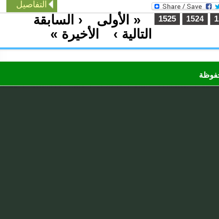
التفاصيل
« الأولى
‹ السابقة
…
1525
1524
التالية ›
الأخيرة »
…
ظة