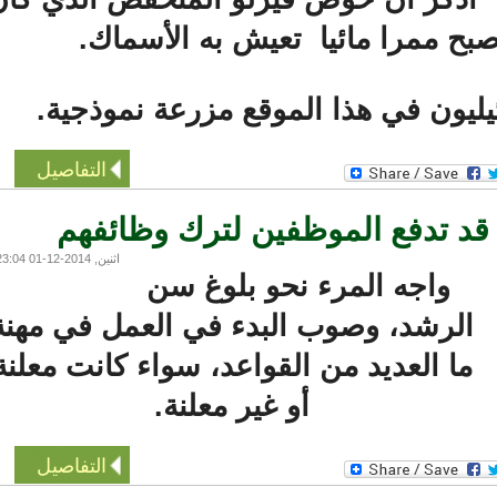
بح ممرا مائيا تعيش به الأسماك.
ليون في هذا الموقع مزرعة نموذجية.
التفاصيل
د تدفع الموظفين لترك وظائفهم
اثنين, 2014-12-01 23:04
واجه المرء نحو بلوغ سن
لرشد، وصوب البدء في العمل في مهنة
ما العديد من القواعد، سواء كانت معلنة
أو غير معلنة.
التفاصيل