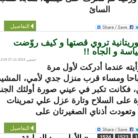
السائ
التفاصيل
تانية تروي قصتها و كيف روّضت
ة و الجاه !!
خميس, 2014-11-27 12:04
ه عندما أدركت لأول مرة
ا ومساء قرب منزل جدي لأمي، المشيد
فكانت تكبر في عيني صورة أولئك الجند
على السلاح وتارة عزل علي تمرينات
تعودت أذناي الصغيرتان على
التفاصيل
« الأولى
‹ السابقة
1524
1523