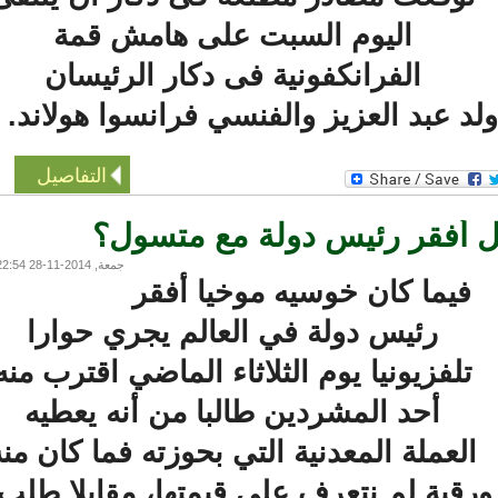
اليوم السبت على هامش قمة
الفرانكفونية فى دكار الرئيسان
 عبد العزيز والفنسي فرانسوا هولاند.
التفاصيل
 أفقر رئيس دولة مع متسول؟
جمعة, 2014-11-28 22:54
فيما كان خوسيه موخيا أفقر
رئيس دولة في العالم يجري حوارا
تلفزيونيا يوم الثلاثاء الماضي اقترب منه
أحد المشردين طالبا من أنه يعطيه
لعملة المعدنية التي بحوزته فما كان منه
رقية لم نتعرف على قيمتها، مقابلا طلب