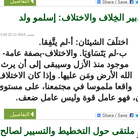
التفاصيل
الخِلاف والاختلاف: إسلمو ولد
سبت, 2014-11-22 21:00
اختلَفَ الشيئان: أ-لم يتَّفِقا.
ب-لم يَتَسَاوَيَا. والاختلاف-بصفة عامة-
موجود منذ الأزل وسيبقى إلى أن يرث
لله الأرض ومَن عليها. وإذا كان الاختلاف
اقعا ملموسا في مجتمعنا، على مستوى
 فهو عامل قوة وليس عامل ضعف.
التفاصيل
ملتقى حول التخطيط والتسيير لصالح