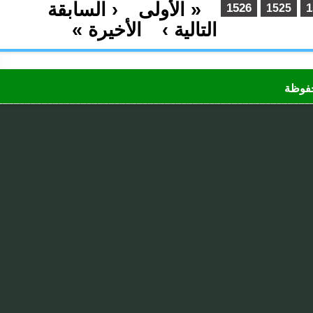
« الأولى
‹ السابقة
…
1526
1525
التالية ›
الأخيرة »
…
ظة