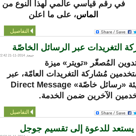
في رقم قياسي عالمي لهذا النوع من
الماس
، على ما اعلن
التفاصيل
ة التغريدات عبر الرسائل الخاصّة
جمعة, 2014-11-21 22:42
ن المُصغّر «تويتر» ميزة
دمين مُشاركة التغريدات العامّة، عبر
إرسالها على هيئة «رسائل خاصّة» Direct Message
مين الآخرين ضمن الخدمة.
التفاصيل
يستعد للدعوة إلى تقسيم جوجل