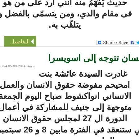
حديث يُفهٓمُ منه أنني أرد على من هو
فى مقام والدي، ومن يتسمّى بالفضل و
يتلقّب به.
التفاصيل
ن تتوجه إلى اسويسرا
جمعة, 2014-09-05 13:24
غادرت السيدة عائشة بنت
امحيحم مفوضة حقوق الانسان والعمل
الانساني انواكشوط صباح اليوم الجمعة
متوجهة إلى جنيف للمشاركة في أعمال
الدورة ال 27 لمجلس حقوق الانسان
بالأمم المتحدة والتي ستنعقد في الفترة مابين 8 و 26 سبتمبر