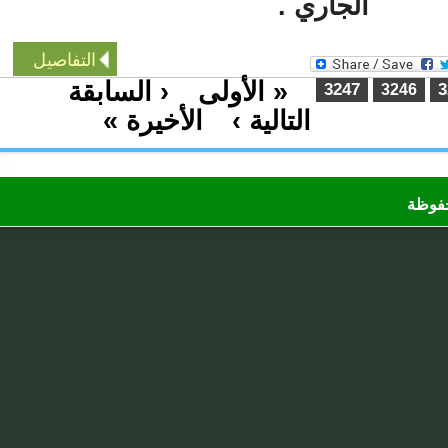
الجاري .
التفاصيل
« الأولى
‹ السابقة
…
3247
3246
التالية ›
الأخيرة »
…
ظة