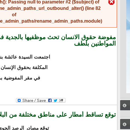
رسالة الخطأ
(): Passing null to parameter #2 ($subject) of
me_admin_paths_url_outbound_alter()
(line
82
of
name_admin_paths/rename_admin_paths.module
).
مفوضة حقوق الانسان تحث موظفيها بالجدية في
المواطنين بلطف
اجتمعت السيدة عائشة ب
المكلفة بحقوق الإنسان و
في مقر المفوضية بم
توقع تساقط أمطار على مناطق مختلفة من البلا
توقع مصادر الرصد الجوي ا