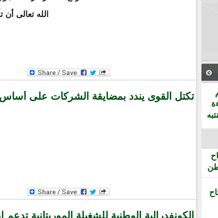
الله تعالى أن ت
تكتل القوى يندد بمضايقة الشركات على أساس ا
ة
تبه
ح
طن
اح
الكونفدرالية الوطنية للشغيلة الموريتانية تدعم ا