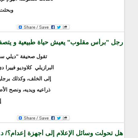
وبحثت ع
رجل "برأس مقلوب" يعيش حياة طبيعية و يتصفح
تقول صحيفة "ديلي ستار
إلى الخلف، وكذلك برجلي
ذراعيه ويديه، ونصح الأط
إ
هل تحولت وسائل الإعلام إلى أجهزة إعدام؟/ د