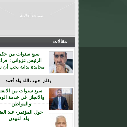
مقالات
سبع سنوات من حكم
الرئيس غزوانى: قراء
محايدة بداية يجب أن نن
بقلم: حبيب الله ولد أحمد
سبع سنوات من الانفتا
والانجاز في خدمة الو
والمواطن
حول المؤتمر- عبد الفت
ولد اعبيدن