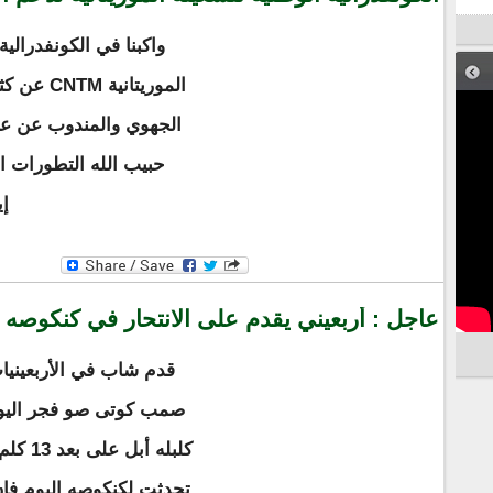
واكبنا في الكونفدرالية
الموريتا
الجهوي والمندوب عن عم
حبيب الله التطورات ا
إي
عاجل : أربعيني يقدم على الانتحار في كنكوصه
قدم شاب في الأربعيني
صمب كوتى صو فجر اليوم 
كلبله 
تحدثت لكنكوصه اليوم فإ