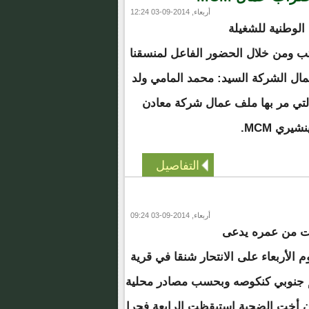
أربعاء, 2014-09-03 12:24
 الوطنية للشغيلة
نية CNTM عن كثب ومن خلال الحضور الفاعل لمنسقنا
ال الشركة السيد: محمد المامي ولد
لتي مر بها ملف عمال شركة معادن
نشيري MCM.
التفاصيل
أربعاء, 2014-09-03 09:24
ات من عمره يدعى
الأربعاء على الانتحار شنقا في قرية
أبل على بعد 13 كلم جنوبي كنكوصه وبحسب مصادر محلية
ن أخت الضحية استيقظت الرابعة فجرا