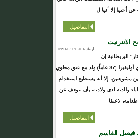
ن أخيها إلا أنها ل
التفاصيل
 الانترنيت
أربعاء, 2014-09-03 09:14
" البريطانية إن
البرازيلي كلاوديو فييرا دي أوليفيرا (37 عاماً) ولد مع عنق مطوي
ن مشوهتين، إلا أنه يستطيع استخدام
باء والدته لدى ولادته، بأن تتوقف عن
طعامه، لاعتقا
التفاصيل
. فيصل القاسم