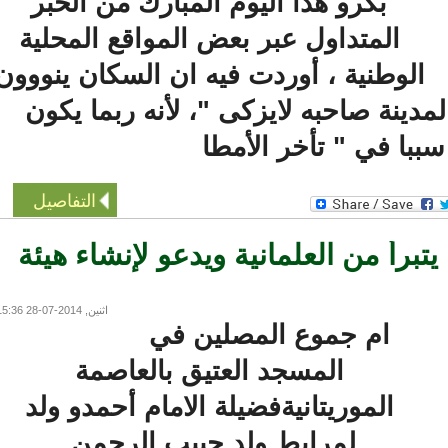
بكرو هذا اليوم المبارك من الخبر
المتداول عبر بعض المواقع المحلية
الوطنية ، أوردت فيه ان السكان ينووون
نة صاحبه لايزكى "، لأنه ربما يكون
با في " تأخر الأمطا
التفاصيل
رأ من العلمانية ويدعو لإنشاء هيئة
اثنين, 2014-07-28 15:36
ام جموع المصلين في
المسجد العتيق بالعاصمة
الموريتانيةفضيلة الامام أحمدو ولد
لمرابط ولد حبيب الرحمن.