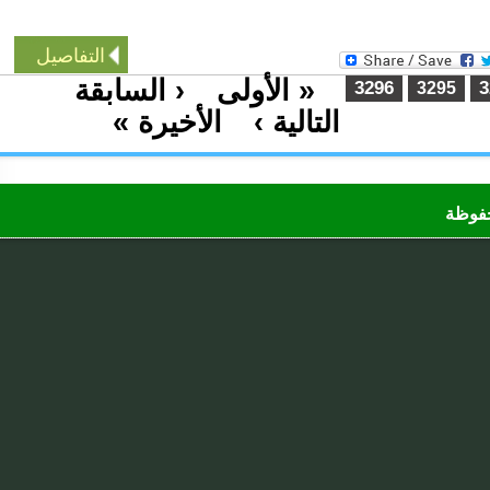
التفاصيل
« الأولى
‹ السابقة
…
3296
3295
التالية ›
الأخيرة »
…
ظة