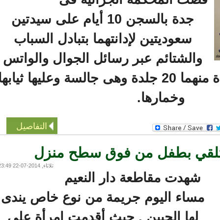
جدة بالسجن 10 أيام على سيدتين
سعوديتين لإدانتهما بتبادل السباب
والشتائم عبر رسائل الجوال والواتس
آب، وجلد كل واحدة منهما 20 جلدة وهى جالسة وعليها ثيابها
وخمارها.
التفاصيل
 تلقي بطفل من فوق سطح منزل
ثلاثاء, 2014-07-22 23:49
شهدت مقاطعة دار النعيم
مساء اليوم جريمة من نوع خاص يندى
لها الجبين , حيث أقدمت إمرأة على