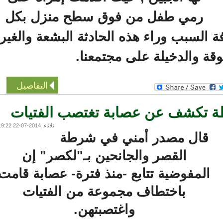
رمي طفل من فوق سطح منزل بكل
لسبب وراء هذه الحادثة البشعة والغير
 والدخيلة على مجتمعنا.
التفاصيل
تكشف عن عصابة تغتصب الفتيات
ثلاثاء, 2014-07-22 19:22
قال مصدر أمني في شرطة
القصر والجانحين بـ"لكصر" إن
المفوضية تتابع -منذ فترة- عصابة قامت
باختطاف مجموعة من الفتيات
واغتصبتهن.