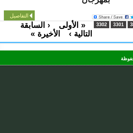
التفاصيل
« الأولى
‹ السابقة
…
3302
3301
التالية ›
الأخيرة »
…
ظة