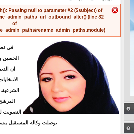
رسالة الخطأ
(): Passing null to parameter #2 ($subject) of
me_admin_paths_url_outbound_alter()
(line
82
of
name_admin_paths/rename_admin_paths.module
).
في تصر
الحسين ول
ان الدي
الانتخابا
الشرعية، 
المرشح 
توصلت وكالة المستقبل بنسخ