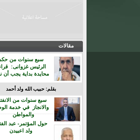
مقالات
سبع سنوات من حكم
الرئيس غزوانى: قراء
محايدة بداية يجب أن نن
بقلم: حبيب الله ولد أحمد
سبع سنوات من الانفتا
والانجاز في خدمة الو
والمواطن
حول المؤتمر- عبد الفت
ولد اعبيدن