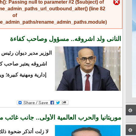
رسالة الخطأ
(): Passing null to parameter #2 ($subject) of
me_admin_paths_url_outbound_alter()
(line
82
of
name_admin_paths/rename_admin_paths.module
).
النانى ولد اشروقه.. مسؤول وصاحب كفاءة
الوزير مدير ديوان رئيس ا
اشروقه يعتبر صاحب كف
إدارية ومهنية كبيرة؛ و
موريتانيا والحرب العالمية الأولى.. جانب غائب 
لا زلت أتذكر ضحوة ذلك