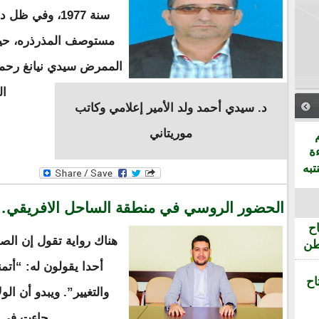
سنة 1977، وفي ظ
مستوصف المذرذره، حين
الممرض سيدي نيانغ رحمه
ال
د. سيدي أحمد ولد الأمير إعلامي وكاتب
موريتاني
ة
تبه
الحضور الروسي في منطقة الساحل الافريقي… 
ح
هناك رواية تقول إن الصي
طن
أحدا يقولون له: “أت
اح
والتغيير”. ويبدو أن ال
جاءت في ز