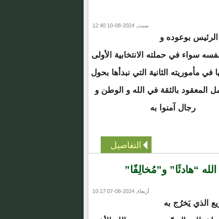
سبت, 2024-08-10 12:40
الرئيس بوعوده و
سه سواء في حملته الانتخابية الأولى
ا في مأموريته الثانية التي نبدأها بحول
مل المعقود بالثقة في الله و الوطن و
رجال آمنوا به
التفاصيل
 “هادئًا” و”مُخالِفًا”
أربعاء, 2024-08-07 10:17
يع الذي يَخرُج به