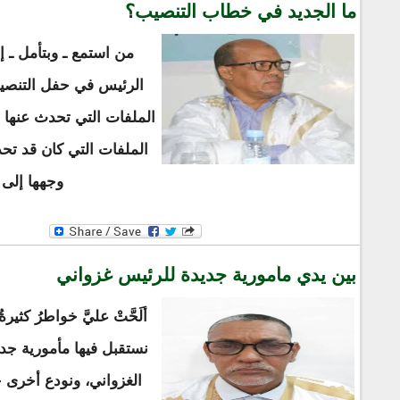
ما الجديد في خطاب التنصيب؟
من استمع ـ وبتأمل ـ 
الرئيس في حفل التنصي
الملفات التي تحدث عنها
الملفات التي كان قد تح
وجهها إلى 
بين يدي مأمورية جديدة للرئيس غزواني
ألَحَّتْ عليَّ خواطرُ كثير
نستقبل فيها مأمورية جد
الغزواني، ونودع أخرى ح