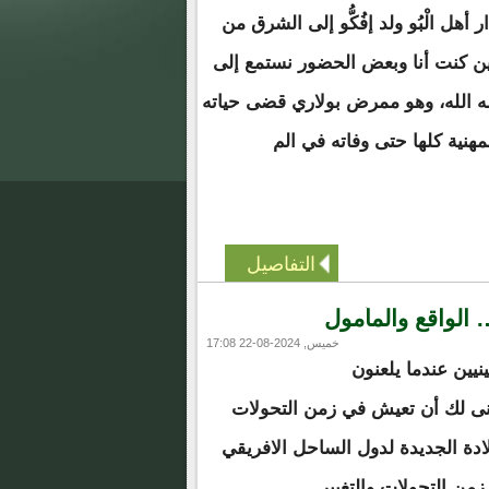
ل دار أهل الْبُو ولد إفُكُّو إلى الشرق من
 كنت أنا وبعض الحضور نستمع إلى
 الله، وهو ممرض بولاري قضى حياته
مهنية كلها حتى وفاته في الم
التفاصيل
الواقع والمأمول
خميس, 2024-08-22 17:08
نيين عندما يلعنون
منى لك أن تعيش في زمن التحولات
ولادة الجديدة لدول الساحل الافريقي
من التحولات والتغيير.