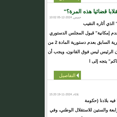
با قضائيا هذه المرة؟"
خميس, 2024-12-05 10:02
 الذي أثاره النقيب
عدم إمكانية" قبول المجلس الدستوري
لطعن دفاع رئيس الجمهورية السابق بعدم دستورية المادة 2 من
ن الرئيس ليس فوق القانون، ويجب أن
كم" يتجه إلى ا
التفاصيل
ثلاثاء, 2024-11-19 15:20
فيه بلادنا (حكومة
رابعة والستين للاستقلال الوطني، وفي