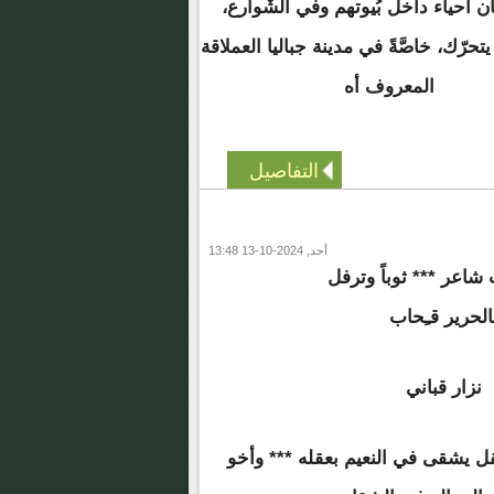
ن أحياء داخل بُيوتهم وفي الشّوارع،
رّك، خاصَّةً في مدينة جباليا العملاقة
المعروف أه
التفاصيل
أحد, 2024-10-13 13:48
اعر *** ثوباً وترفل
الحرير قـِحاب
نزار قباني
قل يشقى في النعيم بعقله *** وأخو