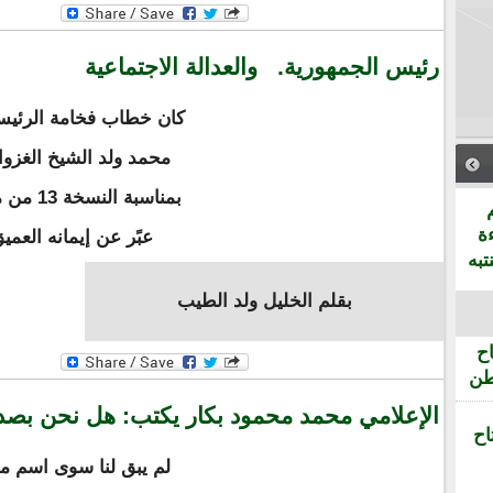
رئيس الجمهورية. والعدالة الاجتماعية
كان خطاب فخامة الرئيس ا
محمد ولد الشيخ الغزوا
بمناسبة
ة
عبًر عن إيمانه العمي
تبه
بقلم الخليل ولد الطيب
ح
طن
الإعلامي محمد محمود بكار يكتب: هل نحن بصدد 
اح
لم يبق لنا سوى اسم مور