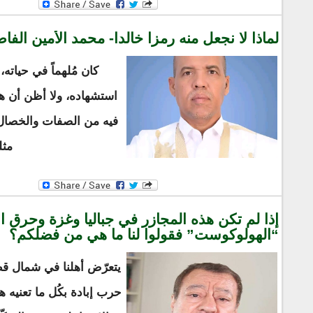
لماذا لا نجعل منه رمزا خالدا- محمد الأمين الفا
كان مُلهماً في حياته،
استشهاده، ولا أظن أن هن
فيه من الصفات والخصال ل
مثل
إذا لم تكن هذه المجازر في جباليا وغزة وحرق ال
“الهولوكوست” فقولوا لنا ما هي من فضلكم؟
يتعرّض أهلنا في شمال قط
حرب إبادة بكُل ما تعنيه