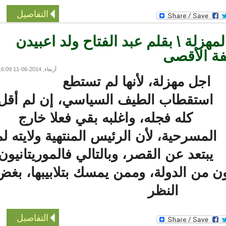
التفاصيل
مهزلة \ بقلم عبد الفتاح ولد اعبيدن
 الأقصى
أربعاء, 2014-06-11 16:09
اجل مهزلة، لأنها لم تستطع
استقطاب الطيف السياسي، إن لم أقل
كله فجله، واغلبه بقي فعلا خارج
لمسرحية، لأن الرئيس المنتهية ولايته لم
يبتعد عن القصر، وبالتالي فالموريتانيون
من الدولة، وممن يمسك بتلابيبها، بغض
النظر
التفاصيل