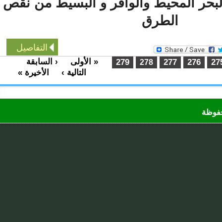
حر المحيط والوافر و البسيط من نقص
الطرق
التفاصيل
« الأولى
‹ السابقة
…
279
277
276
278
التالية ›
الأخيرة »
ظة