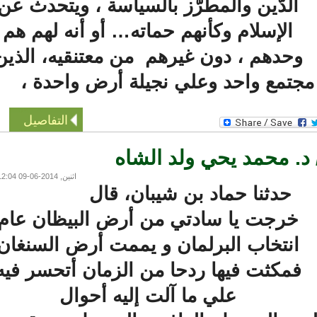
الدّين والمطرّز بالسياسة ، ويتحدث عن
الإسلام وكأنهم حماته… أو أنه لهم هم
حدهم ، دون غيرهم من معتنقيه، الذين
تمع واحد وعلي نجيلة أرض واحدة ،
التفاصيل
د. محمد يحي ولد الشاه
اثنين, 2014-06-09 12:04
حدثنا حماد بن شيبان، قال
خرجت يا سادتي من أرض البيظان عام
انتخاب البرلمان و يممت أرض السنغان
فمكثت فيها ردحا من الزمان أتحسر فيه
علي ما آلت إليه أحوال