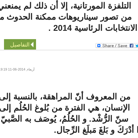
التلفزة المورتانية، إلا أن ذلك لم يمنعني
ن تصور سيناريوهات ممكنة الحدوث ما
تخابات الرئاسية 2014 .
التفاصيل
أربعاء, 2014-06-11 19:19
من المعروف أنّ المراهقة، بالنسبة إلى
الإنسان، هي الفترة من بُلوغ الحُلُم إلى
سنّ الرُّشْد. و الحُلُمُ، يُوصَف به الصَّبيّ
ْرَكَ و بَلغَ مَبلَغ الرِّجال.