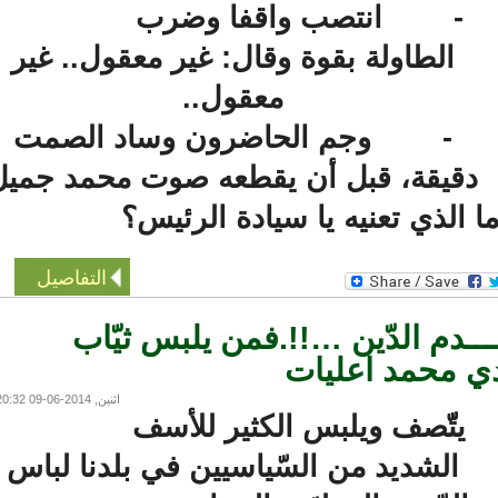
- انتصب واقفا وضرب
الطاولة بقوة وقال: غير معقول.. غير
معقول..
- وجم الحاضرون وساد الصمت
قيقة، قبل أن يقطعه صوت محمد جميل
الذي تعنيه يا سيادة الرئيس؟
التفاصيل
ـدم الدّين …!!.فمن يلبس ثيّاب
محمد اعليات
اثنين, 2014-06-09 20:32
يتّّصف ويلبس الكثير للأسف
الشديد من السّياسيين في بلدنا لباس