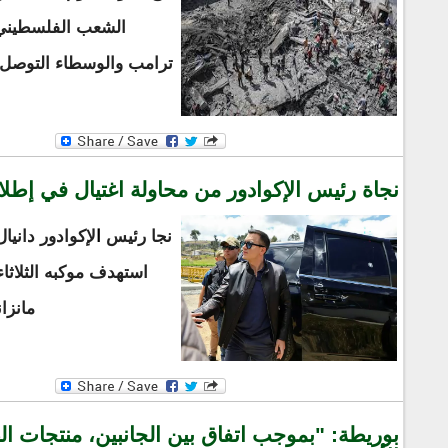
الشعب الفلسطيني، 
ترامب والوسطاء التوصل إ
نجاة رئيس الإكوادور من محاولة اغتيال في إطلا
نجا رئيس
ا
لإكوادور دانيا
استهدف موكبه الثلاثاء
مانزا
بوريطة: "بموجب اتفاق بين الجانبين، منتجات الص