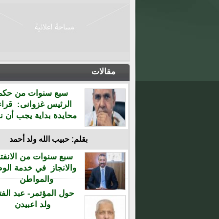
مقالات
سبع سنوات من حكم
الرئيس غزوانى: قراء
محايدة بداية يجب أن نن
بقلم: حبيب الله ولد أحمد
سبع سنوات من الانفتا
والانجاز في خدمة الو
والمواطن
حول المؤتمر- عبد الفت
ولد اعبيدن