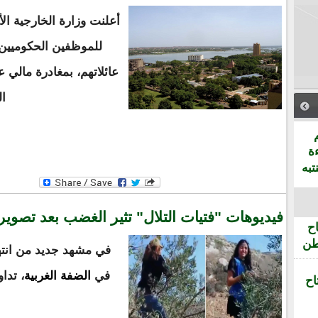
أعلنت وزارة الخارجية ال
للموظفين الحكوميين ا
عائلاتهم، بمغادرة مالي ع
ال
ة
تبه
فيديوهات "فتيات التلال" تثير الغضب بعد تصوير
ح
طن
في مشهد جديد من انتها
في
الضفة الغربية
، تدا
اح