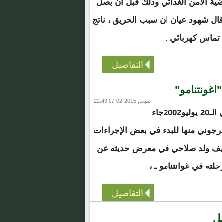
ية الأمن الغذائي وذلك قبل أن يصل
ال شهود عيان ان سبب الحريق ، ناتج
تماس كهربائي .
التفاصيل
اغونتنامو"
سبت, 2015-02-07 22:49
بعد ذلك بفترة وتحديدا في الـ20 يوليو2002جاء
رجوني منها للبدء في بعض الإجراءات
 يضيف ولد صلاحي في معرض حديثه عن
حلته في غوانتنامو ـ ،
التفاصيل
ضل