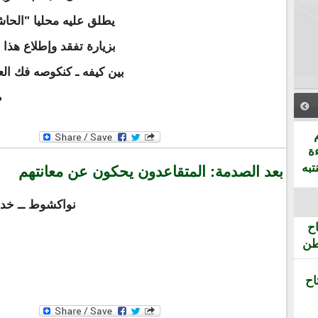
يطلق عليه محليا "الحاشي
بين كيفه ـ كنكوصه فك ال
ط
ة
تبه
بعد الصدمة: المتقاعدون يحكون عن معانتهم
نواكشوط ــ خد
ح
طن
اح