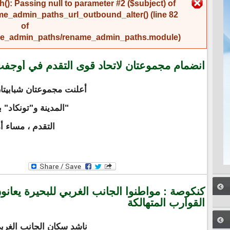
رسالة الخطأ
(): Passing null to parameter #2 ($subject) of
me_admin_paths_url_outbound_alter()
(line
82
of
name_admin_paths/rename_admin_paths.module
).
انضمام مجموعتان لاتحاد قوى التقدم في أوجف
أعلنت مجموعتان شبابيت
"المدينة و"تونكاد" 
التقدم ، مساء أمس الجم
كنكوصة : مواطنوا الجانب الغربي للبحيرة يعا
القوارب المتهالكة
ناشد سكان الجانب الغربي