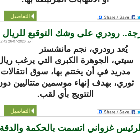
التفاصيل
.. رودري على وشك التوقيع للريال
أحد, 2026-07-26 12:42
يُعد رودري، نجم مانشستر
يتي، الجوهرة الكبرى التي يرغب ريال
مدريد في أن يختتم بها، سوق انتقالات
وري، بهدف إنهاء موسمين متتاليين دون
التتويج بأي لقب.
التفاصيل
رئيس غزواني اتسمت بالحكمة والدقة