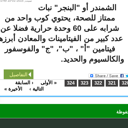
سبت, 2015-01-10 10:49
الشمندر أو "البنجر" نبات
ممتاز للصحة، يحتوي كوب واحد من
شرابه على 60 وحدة حرارية فضلا عن
دد كبير من الفيتامينات والمعادن أبرزها
فيتامين "أ" ، "ب"، "ج" والفوسفور
الكالسيوم والحديد.
التفاصيل
« الأولى
‹ السابقة
…
324
323
322
321
التالية ›
الأخيرة »
…
ظة