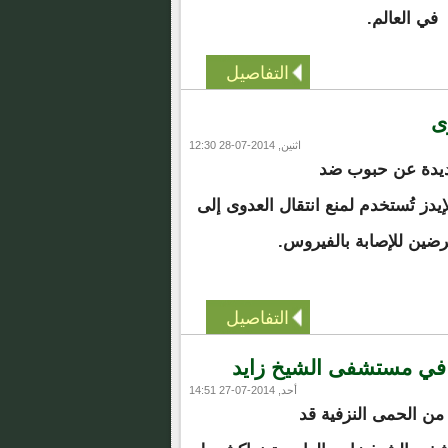
في العالم.
التفاصيل
وى
اثنين, 2014-07-28 12:30
يدة عن حبوب ضد
دز تُستخدم لمنع انتقال العدوى إلى
ين للإصابة بالفيروس.
التفاصيل
 في مستشفى الشيخ زايد
أحد, 2014-07-27 14:51
من الحمى النزفية قد