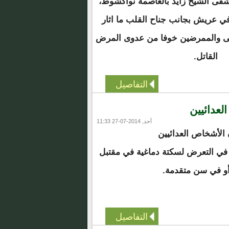
فى الشيخ زايد بالعاصمة نواكشوط،
 عريش بجانب جناح القلب ما اثار
 والممرضين خوفا من عدوى المرض
القاتل.
التفاصيل
عدائيين
أحد, 2014-07-27 11:33
الأشخاص العدائيين
 في التعرض لسكتة دماغية في مقتبل
أو في سن متقدمة.
التفاصيل