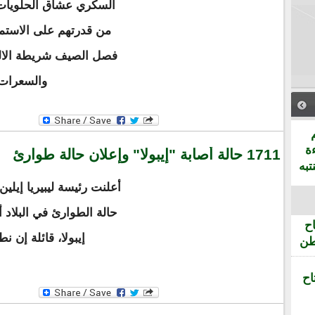
السكري عشاق الحلويات 
من قدرتهم على الاستمت
فصل الصيف شريطة الالت
والسعرات ا
ة
1711 حالة أصابة "إيبولا" وإعلان حالة طوارئ
تبه
أعلنت رئيسة ليبيريا إيل
حالة الطوارئ في البلاد
ح
إيبولا، قائلة إن ن
طن
اح