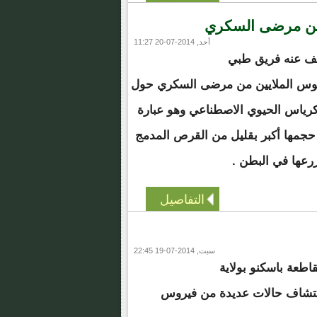
يين مرضى السكري
أحد, 2014-07-20 11:27
ف عنه فريق طبي
فوس الملايين من مرضى السكري حول
بنكرياس الحيوي الاصطناعي وهو عبارة
حجمها أكبر بقليل من القرص المدمج
زرعها في البطن .
التفاصيل
سبت, 2014-07-19 22:45
طعة باسكنو بولاية
تشاف حالات عديدة من فيروس