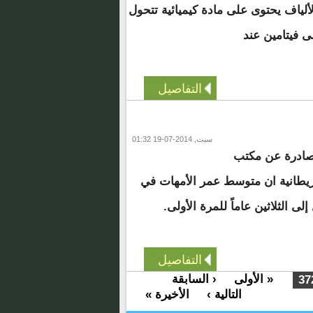
لألياف يحتوى على مادة كيميائية تتحول
ى فيتامين عند
التفاصيل
سبت, 2014-07-19 01:32
صادرة عن مكتب
ريطانية ان متوسط عمر الأمهات في
لى الثلاثين عاماً للمرة الأولى.
التفاصيل
« الأولى
‹ السابقة
…
37
التالية ›
الأخيرة »
…