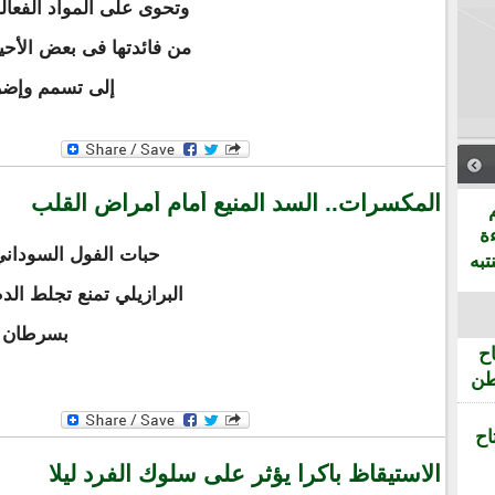
وتحوى على المواد الفعال
من فائدتها فى بعض الأحيان
إلى تسمم وإضرا
المكسرات.. السد المنيع أمام أمراض القلب
ة
حبات الفول السوداني
تبه
البرازيلي تمنع تجلط ال
بسرطان ال
ح
طن
اح
الاستيقاظ باكرا يؤثر على سلوك الفرد ليلا