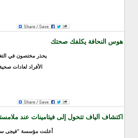
هوس النحافة يكلفك صحتك
يحذر مختصون في التغذ
الأفراد لعادات صحية
اكتشاف ألياف تتحول إلى فيتامينات عند ملامست
أعلنت مؤسسة "فيجى سينج