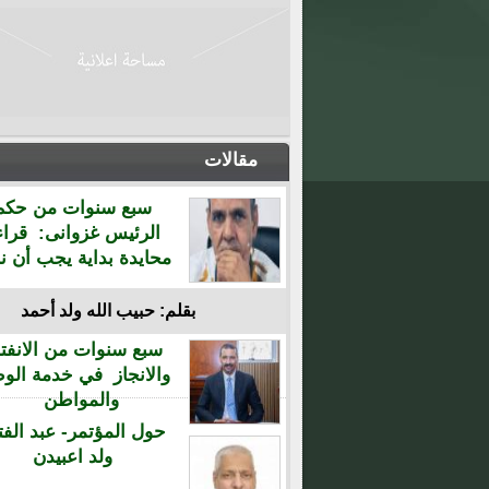
مقالات
سبع سنوات من حكم
الرئيس غزوانى: قراء
محايدة بداية يجب أن نن
بقلم: حبيب الله ولد أحمد
سبع سنوات من الانفتا
والانجاز في خدمة الو
والمواطن
حول المؤتمر- عبد الفت
ولد اعبيدن