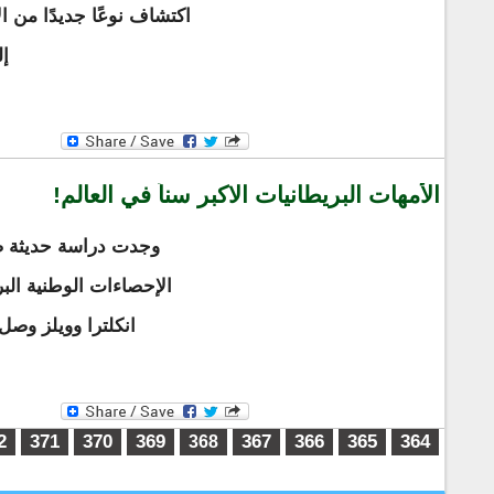
اكتشاف نوعًا جديدًا من ا
إل
الأمهات البريطانيات الاكبر سناً في العالم!
وجدت دراسة حديثة 
الإحصاءات الوطنية الب
انكلترا وويلز وصل إ
364
الصفحات
365
366
367
369
370
371
2
368