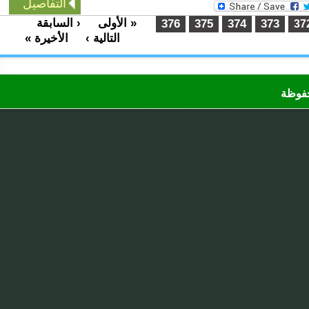
التفاصيل
« الأولى
‹ السابقة
…
376
375
374
373
التالية ›
الأخيرة »
ظة