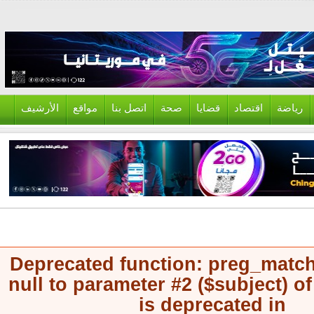
ياضة
اقتصاد
قضايا
صحة
اتصل بنا
مواقع
الأرشيف
Deprecated function
: preg_mat
null to parameter #2 ($subject) 
is deprecated in