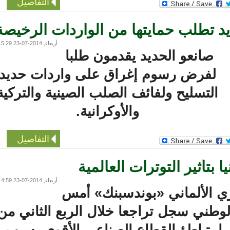
التفاصيل
طلب حمايتها من الواردات الرخيصة
أربعاء, 2014-07-23 15:29
صانعو الحديد يقدمون طلبا
لفرض رسوم إغراق على واردات حديد
التسليح ولفائف الصلب الصينية والتركية
والأوكرانية.
التفاصيل
بتأثير التوترات العالمية
أربعاء, 2014-07-23 14:59
 الألماني «بوندسبنك» أمس
وطني سجل تراجعا خلال الربع الثاني من
ا بتباطؤ القطاع الصناعي الأقوى بسبب