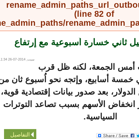
rename_admin_paths_url_outb
(line
82
of
rename_admin_paths/rename_admin_
ثاني خسارة اُسبوعية مع إرتفاع
سبت, 2014-07-26 11:34
مس الجمعة، لكنه ظل قرب
سة أسابيع، وإتجه نحو اُسبوع ثان من
دولار، بعد صدور بيانات إقتصادية قوية،
انخفاض الأسهم بسبب تصاعد التوترات
السياسية.
التفاصيل