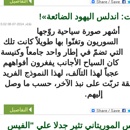
التفاصيل
ندلس اليهود الضائعة»!
ثلاثاء, 2014-07-08 15:02
أشهر صورة سياحية روّجها
السوريون وتغنّوا بها طويلاً كانت تلك
التي تضمّ في إطار واحد جامعاً وكنيسة.
كان السياح الأجانب يفغرون أفواههم
عجباً لهذا التآلف، لهذا النموذج الفريد
 تربّت على نبذ الآخر، حسب ما وصل
إليهم.
التفاصيل
الموريتاني تثير جدلا علي "الفيس