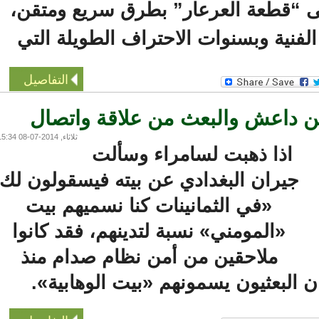
ى “قطعة العرعار” بطرق سريع ومتقن،
فنية وبسنوات الاحتراف الطويلة التي
التفاصيل
 داعش والبعث من علاقة واتصال
ثلاثاء, 2014-07-08 15:34
اذا ذهبت لسامراء وسألت
جيران البغدادي عن بيته فيسقولون لك
«في الثمانينات كنا نسميهم بيت
«المومني» نسبة لتدينهم، فقد كانوا
ملاحقين من أمن نظام صدام منذ
 البعثيون يسمونهم «بيت الوهابية».