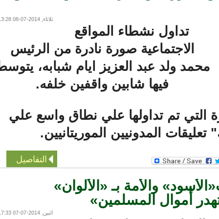
ثلاثاء, 2014-07-08 13:28
تداول نشطاء المواقع
الاجتماعية صورة نادرة من الرئيس
حمد ولد عبد العزيز ايام شبابه، يتوسط
فيها شابين واقفين خلفه.
التي تم تداولها علي نطاق واسع علي
ليقات المدونيين الموريتانيين.
التفاصيل
أسود» والأمة بـ «الألوان»
 أموال المسلمين»
اثنين, 2014-07-07 17:33