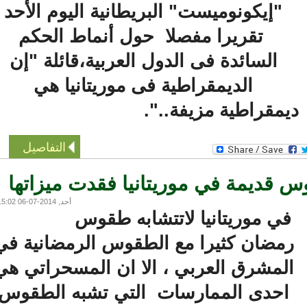
"إيكونوميست" البريطانية اليوم الأحد
تقريرا مفصلا حول أنماط الحكم
السائدة فى الدول العربية،قائلة "إن
الديمقراطية فى موريتانيا هي
يمقراطية مزيفة..".
التفاصيل
ديمة في موريتانيا فقدت ميزاتها
أحد, 2014-07-06 15:02
في موريتانيا لاتتشابه طقوس
مضان كثيرا مع الطقوس الرمضانية في
لمشرق العربي ، الا ان المسحراتي هي
احدى الممارسات التي تشبه الطقوس