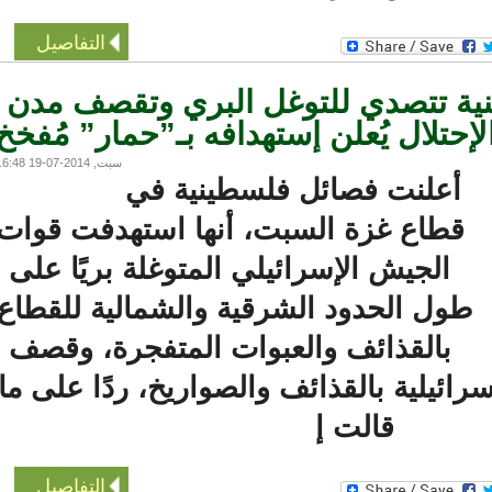
التفاصيل
ة تتصدي للتوغل البري وتقصف مدن
تلال يُعلن إستهدافه بـ”حمار” مُفخخ
سبت, 2014-07-19 16:48
علنت فصائل فلسطينية في
قطاع غزة السبت، أنها استهدفت قوات
الجيش الإسرائيلي المتوغلة بريًا على
ول الحدود الشرقية والشمالية للقطاع،
بالقذائف والعبوات المتفجرة، وقصف
ائيلية بالقذائف والصواريخ، ردًا على ما
قالت إ
التفاصيل