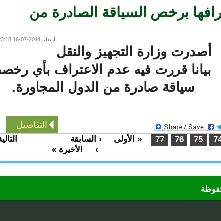
افها برخص السياقة الصادرة من
أربعاء, 2014-07-16 23:18
صدرت وزارة التجهيز والنقل
يانا قررت فيه عدم الاعتراف بأي رخصة
سياقة صادرة من الدول المجاورة.
التفاصيل
« الأولى
‹ السابقة
التالية
…
…
77
76
75
›
الأخيرة »
ظة