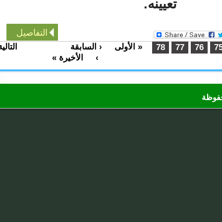
تعيينه.
التفاصيل
« الأولى
‹ السابقة
التالية
…
…
78
77
76
›
الأخيرة »
ظة