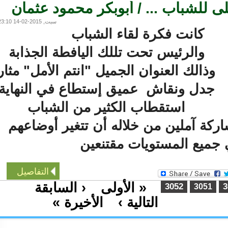
للشباب ... / أبوبكر محمود عثمان
سبت, 2015-02-14 23:10
كانت فكرة لقاء الشباب
والرئيس تحت تللك اليافطة الجذابة
وذالك العنوان الجميل "انتم الأمل" مثار
جدل ونقاش عميق إستطاع في النهاية
استقطاب الكثير من الشباب
ة آملين من خلاله أن تتغير أوضاعهم
ميع المستويات مقتنعين
التفاصيل
« الأولى
‹ السابقة
…
3052
3051
التالية ›
الأخيرة »
…