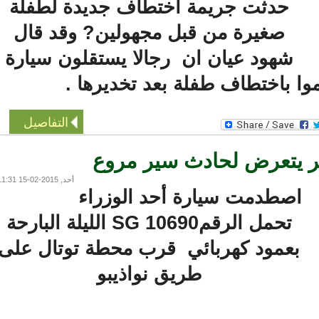
حدثت جريمة اختطاف جديدة لطفلة
صغيرة من قبل مجهولين? وقد قال
شهود عيان ان رجالا يستقلون سيارة
 باختطاف طفلة بعد تخديرها .
التفاصيل
يتعرض لحادث سير مروع
أحد, 2015-02-15 11:31
اصطدمت سيارة أحد الوزراء
تحمل الرقمSG 10690 الليلة البارحة
بعمود كهربائي قرب محطة توتال على
طريق نواذيبو