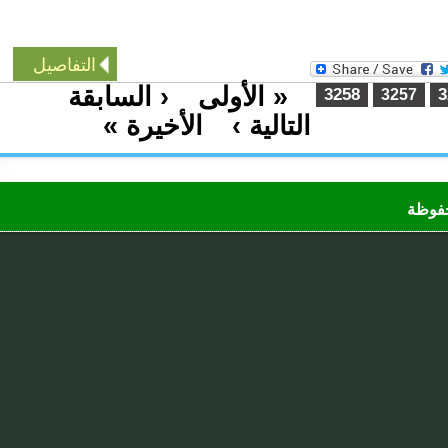
التفاصيل
« الأولى
‹ السابقة
…
3258
3257
التالية ›
الأخيرة »
…
ظة