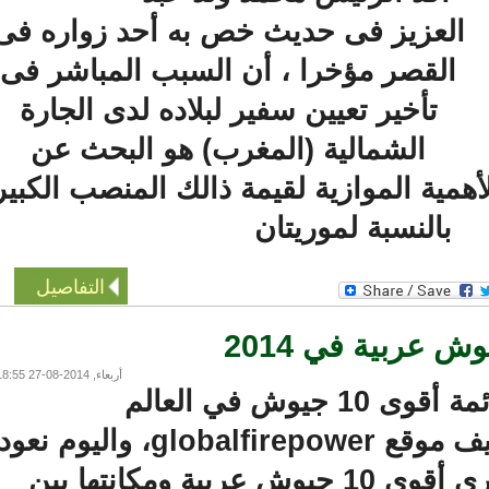
العزيز فى حديث خص به أحد زواره فى
القصر مؤخرا ، أن السبب المباشر فى
تأخير تعيين سفير لبلاده لدى الجارة
الشمالية (المغرب) هو البحث عن
ية الموازية لقيمة ذالك المنصب الكبير
بالنسبة لموريتان
التفاصيل
أربعاء, 2014-08-27 18:55
لنتعرف معا على قائمة أقوى 10 جيوش في العالم
العربي حسب تصنيف موقع globalfirepower، واليوم نعود
لنفس الموقع لنرى أقوى 10 جيوش عربية ومكانتها بين