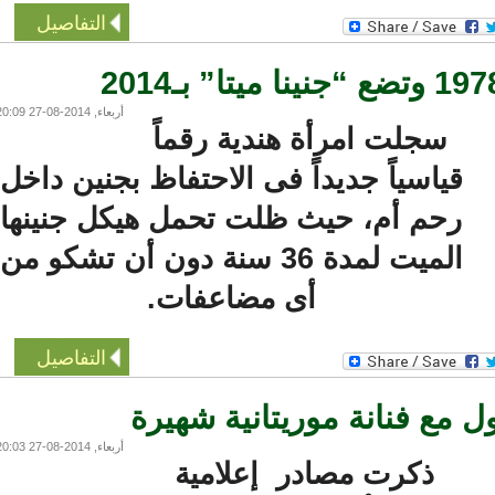
التفاصيل
أربعاء, 2014-08-27 20:09
سجلت امرأة هندية رقماً
قياسياً جديداً فى الاحتفاظ بجنين داخل
رحم أم، حيث ظلت تحمل هيكل جنينها
الميت لمدة 36 سنة دون أن تشكو من
أى مضاعفات.
التفاصيل
 فنانة موريتانية شهيرة
أربعاء, 2014-08-27 20:03
ذكرت مصادر إعلامية