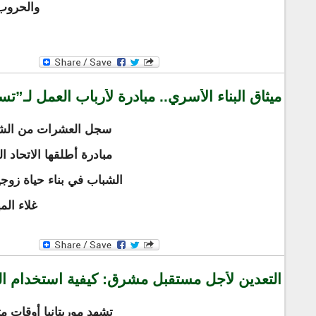
والحروب 
ميثاق البناء الأسري.. مبادرة لأرباب العمل لـ”تس
سجل العشرات من الشب
مبادرة أطلقها الاتحاد
الشباب في بناء حياة زو
غلاء الم
التعدين لأجل مستقبل مشرق: كيفية استخدام التع
تشهد موريتانيا أوقات مث