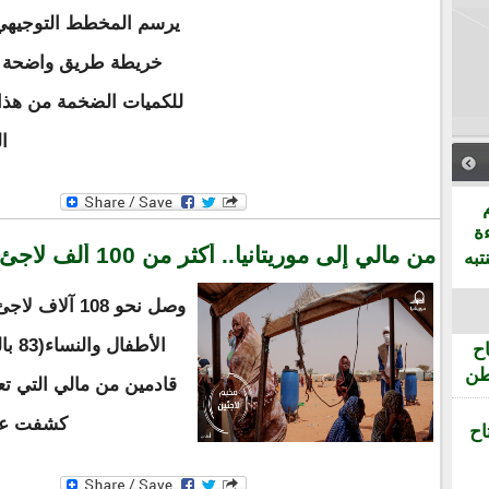
يرسم المخطط التوجيهي ل
خريطة طريق واضحة تض
للكميات الضخمة من هذا 
ا
ة
من مالي إلى موريتانيا.. أكثر من 100 ألف لاجئ جديد
تبه
وصل نحو 108 آ
ح
طن
قادمين من مالي التي ت
كشفت عنه
اح