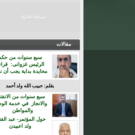
مقالات
سبع سنوات من حكم
الرئيس غزوانى: قراء
محايدة بداية يجب أن نن
بقلم: حبيب الله ولد أحمد
سبع سنوات من الانفتا
والانجاز في خدمة الو
والمواطن
حول المؤتمر- عبد الفت
ولد اعبيدن