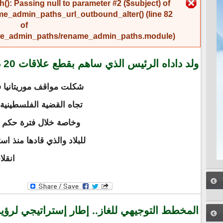
رسالة الخطأ
(): Passing null to parameter #2 ($subject) of
me_admin_paths_url_outbound_alter()
(line
82
of
name_admin_paths/rename_admin_paths.module
).
ولد داداه الرئيس الذي ساهم بقطع علاقات 20 دولة أفريقية مع إسرائيل
شكلت مواقف موريتانيا ف
تجاه القضية الفلسطينية
وخاصة خلال فترة حكم ا
انقل
المخطط التوجيهي للغاز.. إطار إستراتيجي لرؤية