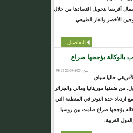
مال أفريقيا بتحويل اقتصادها من خلال
وجين الأخضر والغاز الطبيعي.
التفاصيل
 بالوكالة يؤججها صراع
اثنين, 2024-07-22 09:33
فريقي حاليا سباق
، من ضمنها موريتانيا ومالي والجزائر
ع ازدياد حدة التوتر في المنطقة التي
كالة يؤججها صراع صامت بين روسيا
الدول الغربية.