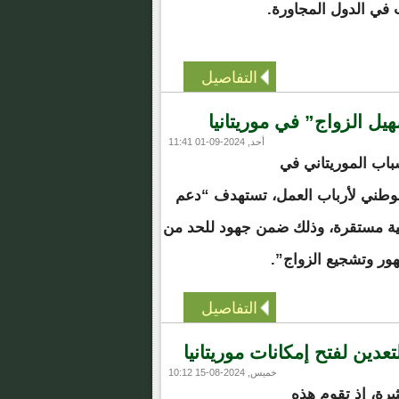
في الدول المجاورة.
التفاصيل
هيل الزواج” في موريتانيا
أحد, 2024-09-01 11:41
اب الموريتاني في
 الوطني لأرباب العمل، تستهدف “دعم
جية مستقرة، وذلك ضمن جهود للحد من
هور وتشجيع الزواج”.
التفاصيل
دين لفتح إمكانات موريتانيا
خميس, 2024-08-15 10:12
يرة، إذ تقوم هذه