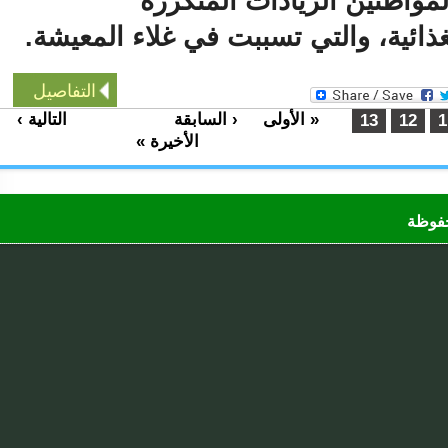
واطنين الزيادات المتكررة
ائية، والتي تسببت في غلاء المعيشة.
التفاصيل
« الأولى
‹ السابقة
التالية ›
…
…
13
12
الأخيرة »
ظة