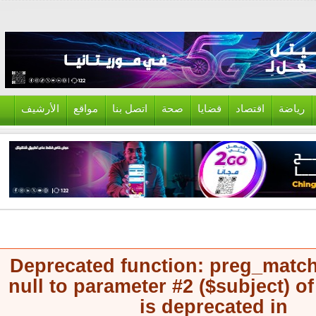
ياضة
اقتصاد
قضايا
صحة
اتصل بنا
مواقع
الأرشيف
Deprecated function
: preg_mat
null to parameter #2 ($subject) 
is deprecated in