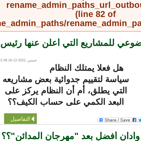
rename_admin_paths_url_outb
(line
82
of
rename_admin_paths/rename_admin_
عي للمشاريع التي أعلن عنها رئيس
خميس, 2021-12-16 21:49
هل فعلا يمتلك النظام
سياسة لتقييم جدوائية بعض مشاريعه
التي يطلق، أم أن النظام يركز على
البعد الكمي على حساب الكيف؟؟
التفاصيل
دان أفضل بعد "مهرجان المدائن"؟؟