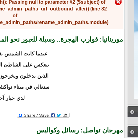
رسالة الخطأ
(): Passing null to parameter #2 ($subject) of
me_admin_paths_url_outbound_alter()
(line
82
of
name_admin_paths/rename_admin_paths.module
).
موريتانيا: قوارب الهجرة.. وسيلة للعبور نحو ال
عندما كانت الشمس تغر
تنعكس على الشاطئ الذ
الذين يدخلون ويخرجون 
سنغالي في ميناء نواكش
لدي خيار آخ
مهرجان تواصل: رسائل وكواليس