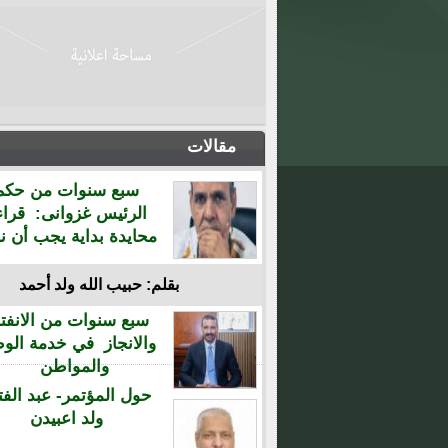
مقالات
سبع سنوات من حكم
الرئيس غزوانى: قراء
محايدة بداية يجب أن نن
بقلم: حبيب الله ولد أحمد
سبع سنوات من الانفتا
والانجاز في خدمة الو
والمواطن
حول المؤتمر- عبد الفت
ولد اعبيدن