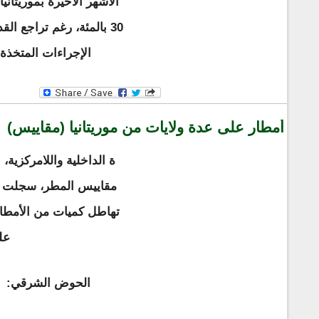
30 بالمئة، رغم تراجع ال
الإجراءات المتخذة
أمطار على عدة ولايات من موريتانيا (مقاييس)
ة الداخلية واللامركزية،
مقاييس المطر، سجلت خل
تهاطل كميات من الأمطار
عل
الحوض الشرقي: