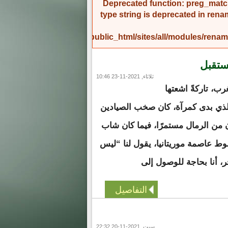
Deprecated function
: preg_match
type string is deprecated in
rena
/home/amicinf1/public_html/sites/all/modules/re
مستقبل
ثلاثاء, 2021-11-23 10:46
ب، تاركةً اشعتها
ي بدى كمرآة، كان صخب الصيادين
من الرمال مستمرًا، فيما كان شاب
وط عاصمة موريتانيا، يقول لنا “ليس
ر، أنا بحاجة للوصول إلى
التفاصيل
سبت, 2021-11-20 22:32