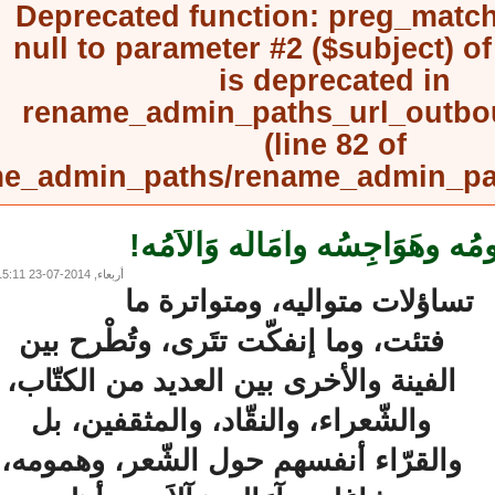
Deprecated function
: preg_mat
null to parameter #2 ($subject) 
is deprecated in
rename_admin_paths_url_outb
(line
82
of
rename_admin_paths/rename_admin_
 وهَوَاجِسُه وآمَالُه وَآلاَمُه!
أربعاء, 2014-07-23 15:11
ساؤلات متواليه، ومتواترة ما
فتئت، وما إنفكّت تتَرى، وتُطْرح بين
الفينة والأخرى بين العديد من الكتّاب،
والشّعراء، والنقّاد، والمثقفين، بل
والقرّاء أنفسهم حول الشّعر، وهمومه،