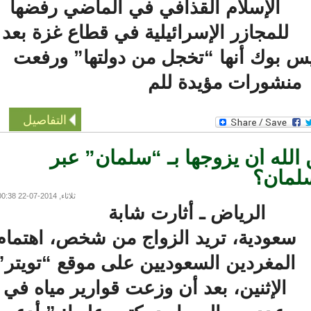
الإسلام القذافي في الماضي رفضها
للمجازر الإسرائيلية في قطاع غزة بعد
 بوك أنها “تخجل من دولتها” ورفعت
نشورات مؤيدة للم
التفاصيل
ه أن يزوجها بـ “سلمان” عبر
مان؟
ثلاثاء, 2014-07-22 00:38
الرياض ـ أثارت شابة
عودية، تريد الزواج من شخص، اهتمام
المغردين السعوديين على موقع “تويتر”
الإثنين، بعد أن وزعت قوارير مياه في