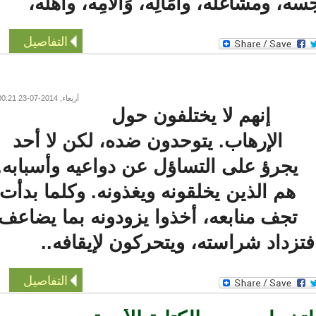
 ومشاغله، وآمَالِه، وَآلاَمِه، وأهله،
التفاصيل
أربعاء, 2014-07-23 00:21
إنهم لا يختلفون حول
الإرهاب. يتوحدون ضده، لكن لا أحد
يجرؤ على التساؤل عن دواعيه وأسبابه.
هم الذين يخلقونه ويغذونه. وكلما بدأت
تجف منابعه، أخذوا يزودونه بما يضاعف
زداد شراسته، ويتحركون لإيقافه..
التفاصيل