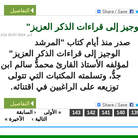
التفاصيل
ز إلى قراءات الذكر العزيز"
أحد, 2014-07-20 13:01
صدر منذ أيام كتاب "المرشد
الوجيز إلى قراءات الذكر العزيز"
لمؤلفه الأستاذ القارئ محمدُّ سالم ابن
جدُّ، وتسلمته المكتبات التي تتولى
توزيعه على الراغبين في اقتنائه.
التفاصيل
« الأولى
‹ السابقة
…
143
142
141
140
التالية ›
الأخيرة »
…