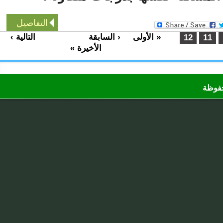
التفاصيل
« الأولى
‹ السابقة
التالية ›
…
…
12
11
الأخيرة »
ظة